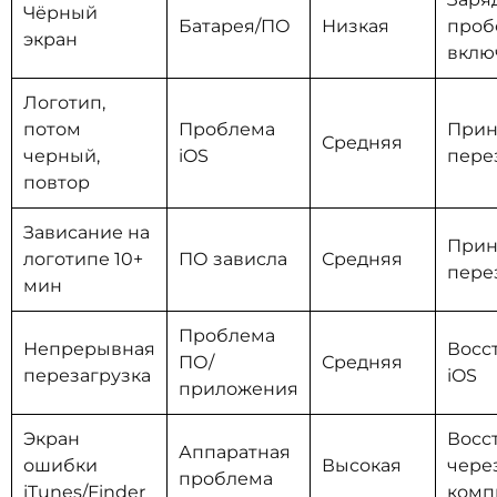
Чёрный
Батарея/ПО
Низкая
проб
экран
вклю
Логотип,
потом
Проблема
Прин
Средняя
черный,
iOS
пере
повтор
Зависание на
Прин
логотипе 10+
ПО зависла
Средняя
пере
мин
Проблема
Непрерывная
Восс
ПО/
Средняя
перезагрузка
iOS
приложения
Экран
Восс
Аппаратная
ошибки
Высокая
чере
проблема
iTunes/Finder
комп