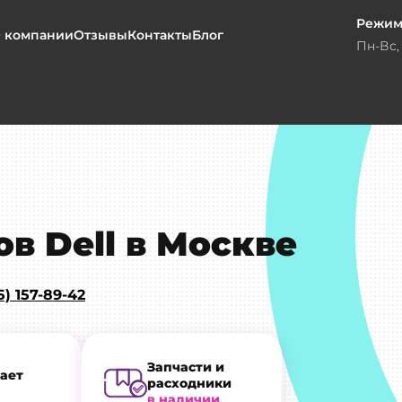
Режим
 компании
Отзывы
Контакты
Блог
Пн-Вс, 
в Dell в Москве
5) 157-89-42
Запчасти и
ает
расходники
в наличии