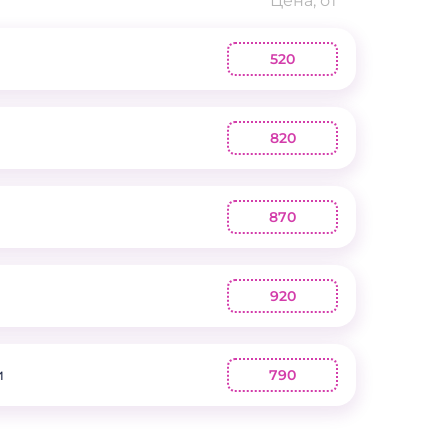
Цена, от
520
а
820
870
920
и
790