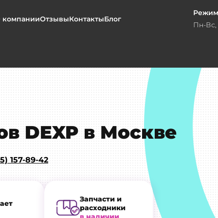
Режим
 компании
Отзывы
Контакты
Блог
Пн-Вс, 
ов DEXP в Москве
5) 157-89-42
Запчасти и
ает
расходники
в наличии