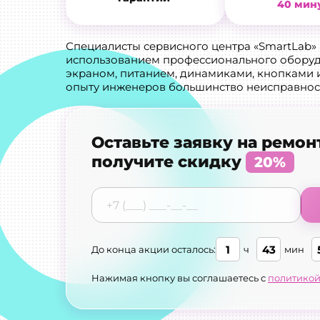
40 мин
Специалисты сервисного центра «SmartLab»
использованием профессионального оборуд
экраном, питанием, динамиками, кнопками 
опыту инженеров большинство неисправност
Оставьте заявку на ремон
получите скидку
20%
1
43
До конца акции осталось:
ч
мин
Нажимая кнопку вы соглашаетесь с
политикой