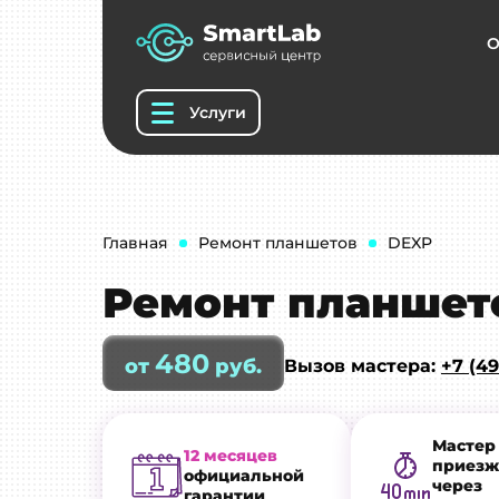
О
Услуги
Главная
Ремонт планшетов
DEXP
Ремонт планшет
480
от
руб.
Вызов мастера:
+7 (49
Мастер
12 месяцев
приезж
официальной
через
гарантии