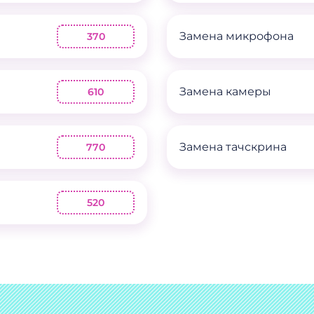
Замена микрофона
370
Замена камеры
610
Замена тачскрина
770
520