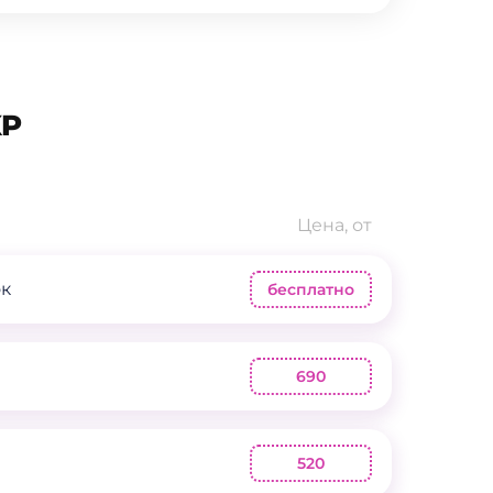
XP
Цена, от
ок
бесплатно
690
520