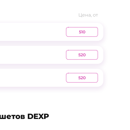
Цена, от
510
520
520
шетов DEXP