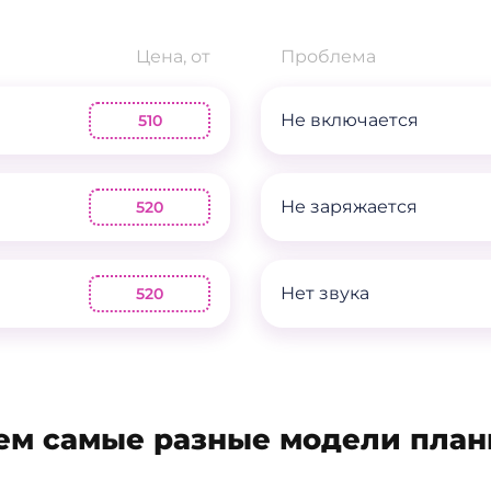
Цена, от
Проблема
Не включается
510
Не заряжается
520
Нет звука
520
ем самые разные модели план