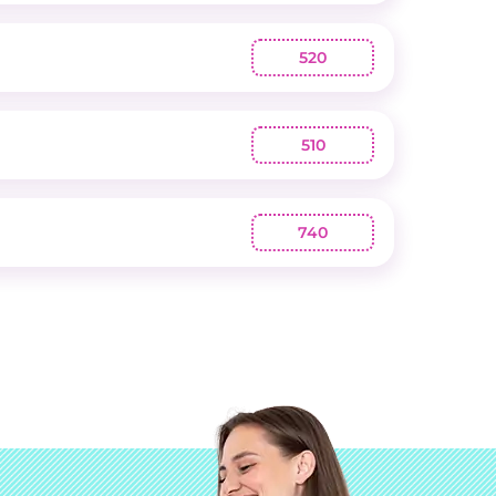
520
510
740