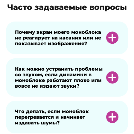
Часто задаваемые вопросы
Почему экран моего моноблока
не реагирует на касания или не
показывает изображение?
Причин такого сбоя несколько.
Как можно устранить проблемы
со звуком, если динамики в
Возможно, моноблок перегрелся или
моноблоке работают плохо или
заражен вирусами, произошел
вовсе не издают звуки?
серьезный программный сбой,
неисправны разъемы или контакты.
Также могла сломаться видеокарта либо
Попробуйте проверить громкость звука
Что делать, если моноблок
перегревается и начинает
устарели ее драйверы. Чтобы точно
на компьютере. Убедитесь, что она не на
издавать шумы?
определить причину неисправности,
минимуме или не отключена вовсе.