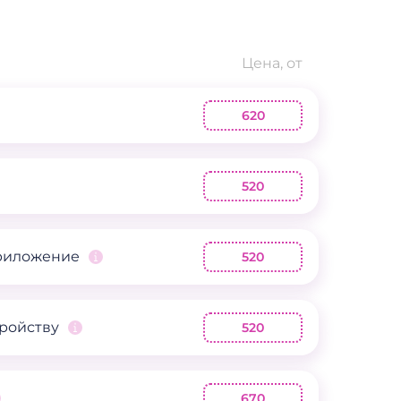
Цена, от
620
520
приложение
520
тройству
520
670