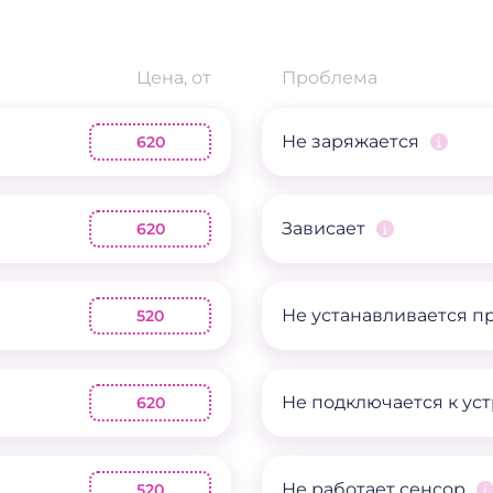
Цена, от
Проблема
Не заряжается
620
Зависает
620
Не устанавливается 
520
Не подключается к ус
620
Не работает сенсор
520