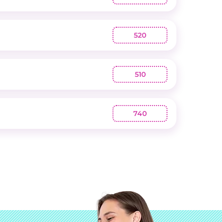
520
510
740