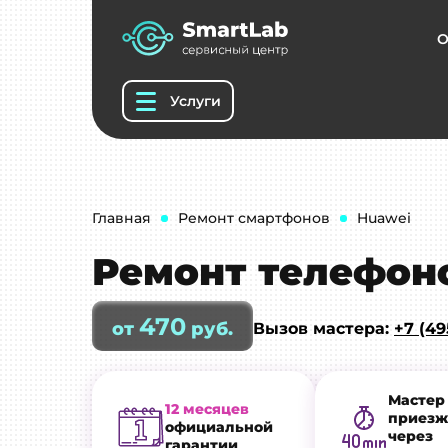
О
Услуги
Главная
Ремонт смартфонов
Huawei
Ремонт телефоно
470
от
руб.
Вызов мастера:
+7 (49
Мастер
12 месяцев
приезж
официальной
через
гарантии