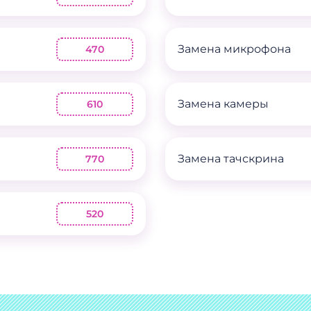
Замена микрофона
470
Замена камеры
610
Замена тачскрина
770
520