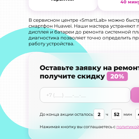
40 мин
В сервисном центре «SmartLab» можно быст
смартфон Huawei. Наши мастера устраняют 
дисплея и батареи до ремонта системной п
диагностика позволяет точно определить пр
работу устройства.
Оставьте заявку на ремон
получите скидку
20%
2
52
До конца акции осталось:
ч
мин
Нажимая кнопку вы соглашаетесь с
политикой