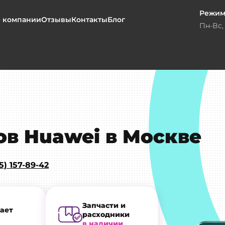
Режим
 компании
Отзывы
Контакты
Блог
Пн-Вс, 
в Huawei в Москве
5) 157-89-42
Запчасти и
ает
расходники
в наличии