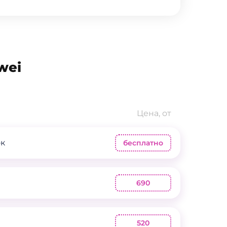
wei
Цена, от
ок
бесплатно
690
520