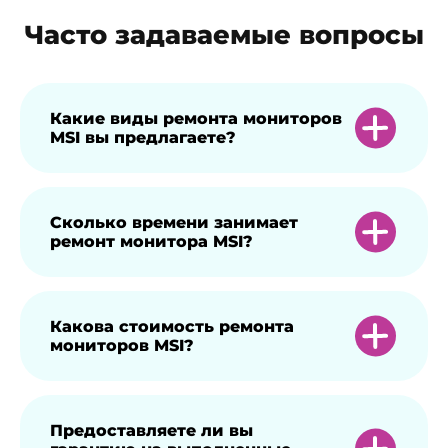
Часто задаваемые вопросы
Какие виды ремонта мониторов
MSI вы предлагаете?
Мы предлагаем широкий спектр услуг,
Сколько времени занимает
ремонт монитора MSI?
включая замену матрицы, ремонт блока
питания, устранение проблем с
изображением и настройку
Время ремонта зависит от сложности
Какова стоимость ремонта
цветопередачи.
мониторов MSI?
проблемы, но большинство ремонтов
выполняется в течение 1-3 рабочих дней.
Стоимость ремонта варьируется в
Предоставляете ли вы