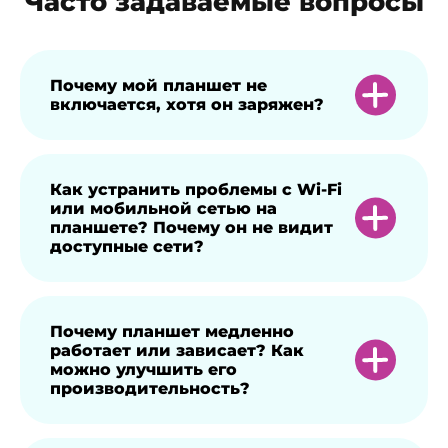
Часто задаваемые вопросы
Почему мой планшет не
включается, хотя он заряжен?
Такая проблема может возникнуть по
Как устранить проблемы с Wi-Fi
или мобильной сетью на
разным причинам. Например, если
планшете? Почему он не видит
неисправно зарядное устройство или в
доступные сети?
разъем для зарядки попала пыль ― то
есть, несмотря на подключение к
питанию аппарат не заряжался. Также
Попробуйте для начала перезагрузить
Почему планшет медленно
работает или зависает? Как
возможны проблемы с программным
устройство. Не помогло ―
можно улучшить его
обеспечением или произошла поломка
переключитесь с Wi-Fi на мобильный
производительность?
после падения устройства. Требуется
интернет или наоборот через меню
профессиональная диагностика.
“Настройки”. Также проверьте индикатор