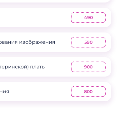
490
ования изображения
590
теринской) платы
900
ения
800