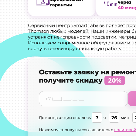
через
гарантии
40 мин
Сервисный центр «SmartLab» выполняет пр
Thomson любых моделей. Наши инженеры бы
устраняют неисправности подсветки, матрицы
Используем современное оборудование и п
вернуть телевизору стабильную работу.
Оставьте заявку на ремон
получите скидку
20%
7
26
До конца акции осталось:
ч
мин
Нажимая кнопку вы соглашаетесь с
политикой