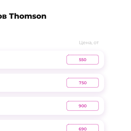
ов Thomson
Цена, от
550
750
900
690