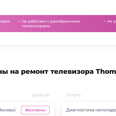
тавок
Не работаем с разобранными
Не р
телевизорами
ны на ремонт телевизора Thom
Цена, от
Услуга
Москвы)
Диагностика неполад
бесплатно