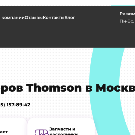
Режим
 компании
Отзывы
Контакты
Блог
Пн-Вс, 
ров Thomson в Моск
5) 157-89-42
Запчасти и
ает
расходники