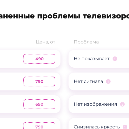
аненные проблемы телевизор
Цена, от
Проблема
Не показывает
490
Нет сигнала
790
Нет изображения
690
Снизилась яркость
790