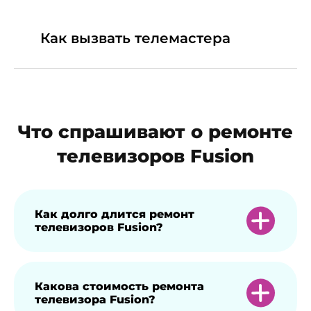
Как вызвать телемастера
Что спрашивают о ремонте
телевизоров Fusion
Как долго длится ремонт
телевизоров Fusion?
Время ремонта зависит от сложности
Какова стоимость ремонта
телевизора Fusion?
проблемы, но в чаще всего