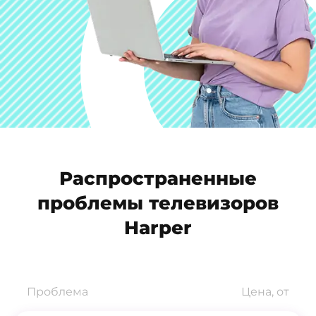
Распространенные
проблемы телевизоров
Harper
Проблема
Цена, от