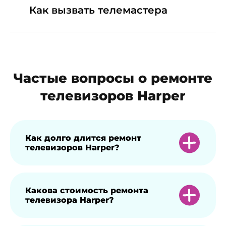
Как вызвать телемастера
Частые вопросы о ремонте
телевизоров Harper
Как долго длится ремонт
телевизоров Harper?
Время ремонта зависит от сложности
Какова стоимость ремонта
телевизора Harper?
проблемы, но в чаще всего
неисправность мы устраняем в день