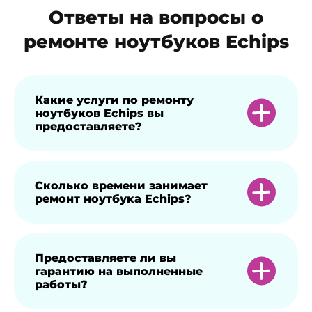
Ответы на вопросы о
ремонте ноутбуков Echips
Какие услуги по ремонту
ноутбуков Echips вы
предоставляете?
Мы предлагаем широкий спектр услуг,
Сколько времени занимает
ремонт ноутбука Echips?
включая замену экранов, ремонт
клавиатур, восстановление после
залития, замену жестких дисков и
Время ремонта зависит от сложности
Предоставляете ли вы
диагностику аппаратных и программных
гарантию на выполненные
проблемы, но большинство стандартных
неисправностей.
работы?
ремонтов занимает от 1 до 3 рабочих