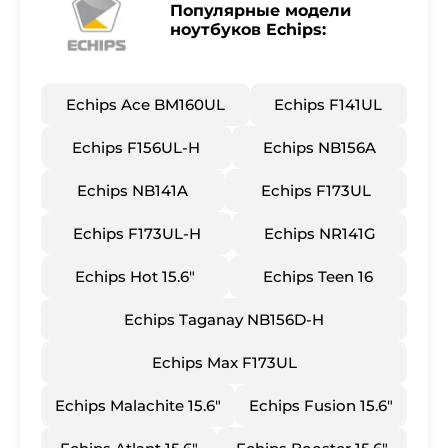
Популярные модели
ноутбуков Echips:
Echips Ace BM160UL
​Echips F141UL
​Echips F156UL-H
​Echips NB156A
​Echips NB141A
​Echips F173UL
​Echips F173UL-H
​Echips NR141G
​Echips Hot 15.6"
​Echips Teen 16
​Echips Taganay NB156D-H
​Echips Max F173UL
​Echips Malachite 15.6"
​Echips Fusion 15.6"