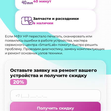
40 минут
Запчасти и расходники
в наличии
Если МФУ HP перестало печатать, сканировать или
появились ошибки в работе устройства, мастера
сервисного центра «SmartLab» помогут быстро решить
проблему. Проводим диагностику, замену комплектующих
и ремонт основных узлов техники.
Оставьте заявку на ремонт вашего
устройства и получите скидку
20%
Получить скидку