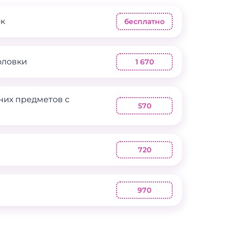
ок
бесплатно
оловки
1 670
них предметов с
570
720
970