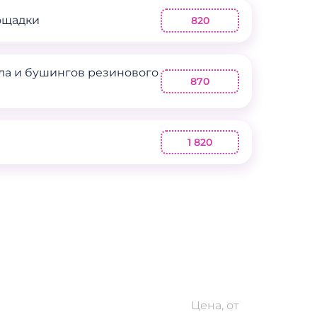
ощадки
820
ла и бушингов резинового
870
я
1 820
Цена, от