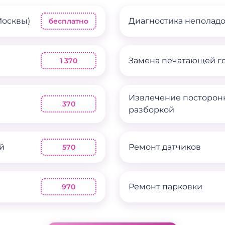
Москвы)
Диагностика неполад
бесплатно
Замена печатающей г
1 370
Извлечение посторон
370
разборкой
й
Ремонт датчиков
570
Ремонт парковки
970