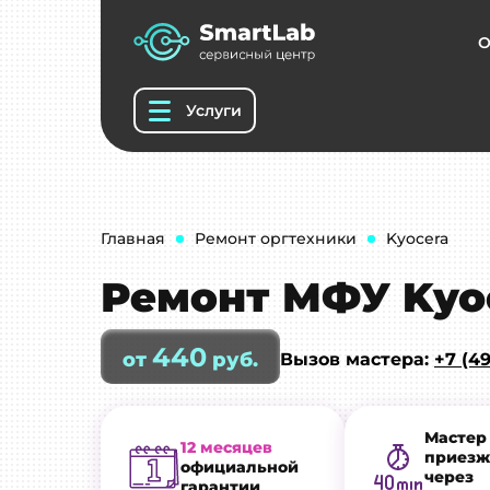
О
Услуги
Главная
Ремонт оргтехники
Kyocera
Ремонт МФУ Kyo
440
от
руб.
Вызов мастера:
+7 (49
Мастер
12 месяцев
приезж
официальной
через
гарантии