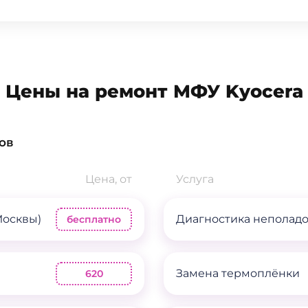
Цены на ремонт МФУ Kyocera
ов
Цена, от
Услуга
Москвы)
Диагностика неполад
бесплатно
Замена термоплёнки
620