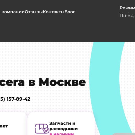
Режим
 компании
Отзывы
Контакты
Блог
Пн-Вс, 
cera в Москве
5) 157-89-42
Запчасти и
ает
расходники
в наличии