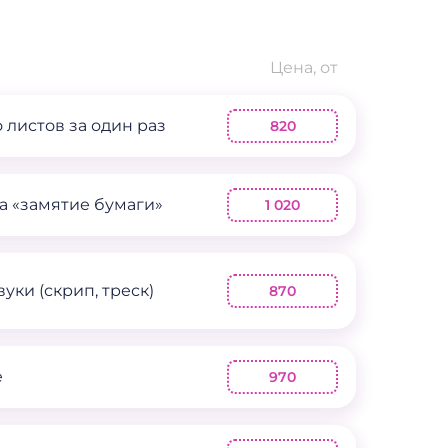
Цена, от
 листов за один раз
820
 «замятие бумаги»
1 020
уки (скрип, треск)
870
е
970