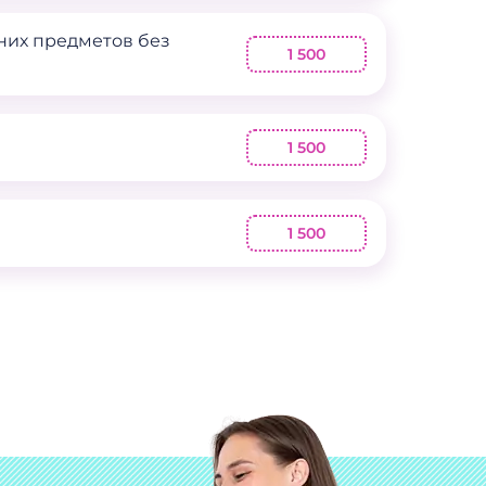
них предметов без
1 500
1 500
1 500