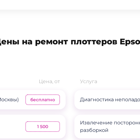
ены на ремонт плоттеров Eps
Цена, от
Услуга
Москвы)
Диагностика неполад
бесплатно
Извлечение посторон
1 500
разборкой