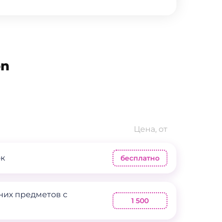
on
Цена, от
ок
бесплатно
них предметов с
1 500