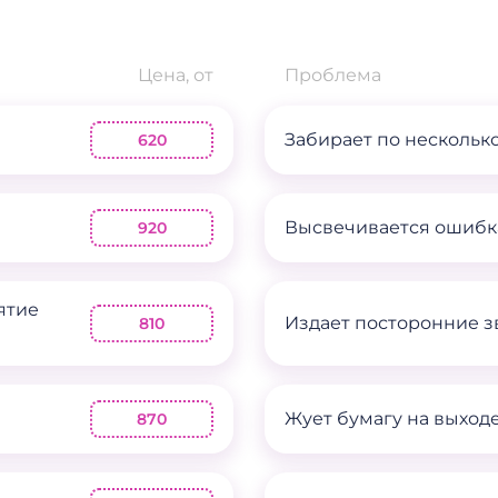
Цена, от
Проблема
Забирает по несколько
620
Высвечивается ошибка
920
ятие
Издает посторонние зв
810
Жует бумагу на выход
870