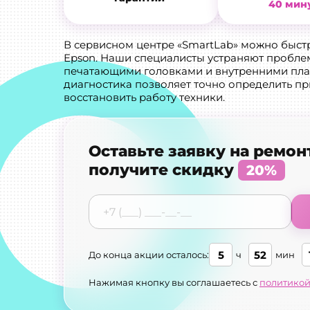
40 мин
В сервисном центре «SmartLab» можно быст
Epson. Наши специалисты устраняют проблем
печатающими головками и внутренними пла
диагностика позволяет точно определить п
восстановить работу техники.
Оставьте заявку на ремон
получите скидку
20%
5
52
До конца акции осталось:
ч
мин
Нажимая кнопку вы соглашаетесь с
политикой