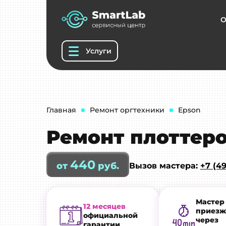
О
Услуги
Главная
Ремонт оргтехники
Epson
Ремонт плоттеро
440
от
руб.
Вызов мастера:
+7 (49
Мастер
12 месяцев
приезж
официальной
через
гарантии