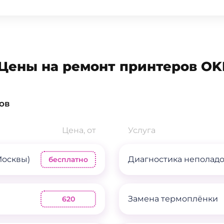
Цены на ремонт принтеров OK
ов
Цена, от
Услуга
Москвы)
Диагностика неполад
бесплатно
Замена термоплёнки
620