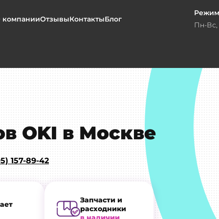
Режим
 компании
Отзывы
Контакты
Блог
Пн-Вс, 
в OKI в Москве
5) 157-89-42
Запчасти и
ает
расходники
в наличии