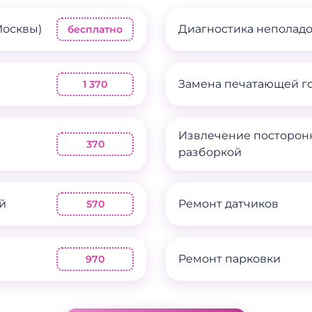
Москвы)
Диагностика неполад
бесплатно
Замена печатающей г
1 370
Извлечение посторон
370
разборкой
й
Ремонт датчиков
570
Ремонт парковки
970