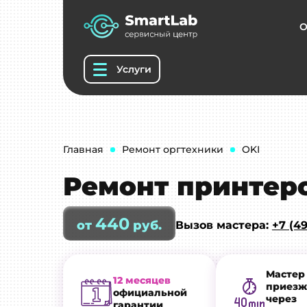
О
Услуги
Главная
Ремонт оргтехники
OKI
Ремонт принтеро
440
от
руб.
Вызов мастера:
+7 (49
Мастер
12 месяцев
приезж
официальной
через
гарантии