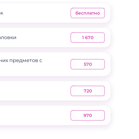
ок
бесплатно
оловки
1 670
них предметов с
570
720
970