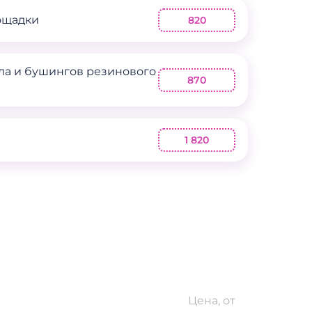
ощадки
820
ла и бушингов резинового
870
я
1 820
Цена, от