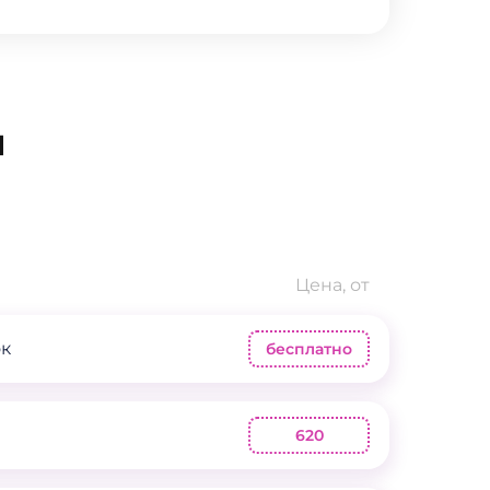
I
Цена, от
ок
бесплатно
620