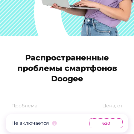
Распространенные
проблемы смартфонов
Doogee
Проблема
Цена, от
Не включается
620