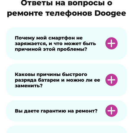
Ответы на вопросы о
ремонте телефонов Doogee
Почему мой смартфон не
заряжается, и что может быть
причиной этой проблемы?
Смартфон может не заряжаться, если
Каковы причины быстрого
разряда батареи и можно ли ее
неисправен адаптер питания, вышел из
заменить?
строя кабель зарядки или загрязнен
разъем. Также внутрь порта могла
попасть влага. Иногда процессу зарядки
Батарея быстро разряжается, если
Вы даете гарантию на ремонт?
мешает стороннее приложение. Кроме
запущено большое количество
того, может выйти из строя контроллер
приложений в фоновом режиме, вы
питания. Для точного определения