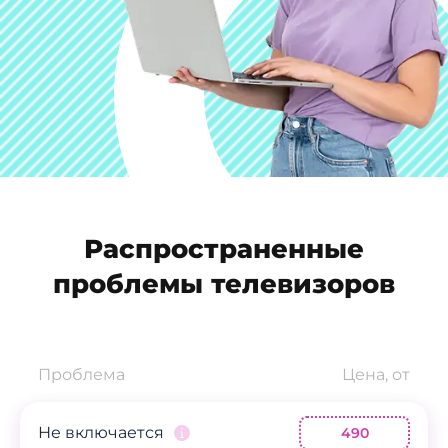
Распространенные
проблемы телевизоров
Проблема
Цена, от
Не включается
490