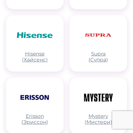
Hisense
Supra
(Хайсенс)
(Супра)
Erisson
Mystery
(Эриссон)
(Мистери)