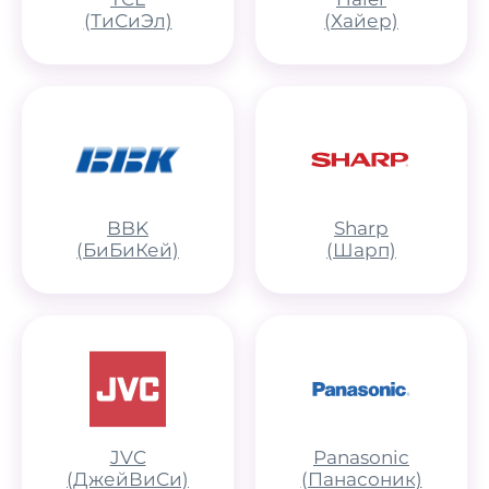
(ТиСиЭл)
(Хайер)
BBK
Sharp
(БиБиКей)
(Шарп)
JVC
Panasonic
(ДжейВиСи)
(Панасоник)