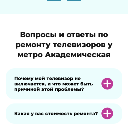
Вопросы и ответы по
ремонту телевизоров у
метро Академическая
Почему мой телевизор не
включается, и что может быть
причиной этой проблемы?
ТВ может не включаться, если не
Какая у вас стоимость ремонта?
работает розетка, в квартире отсутствует