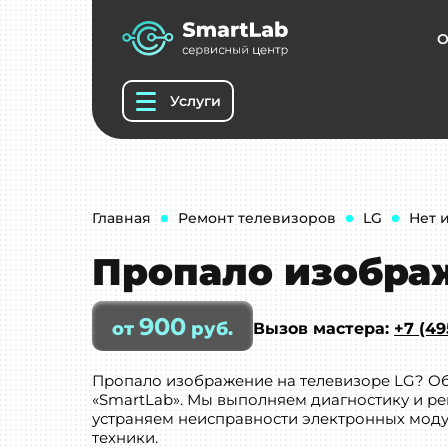
О
Услуги
Главная
Ремонт телевизоров
LG
Нет 
Пропало изображ
900
от
руб.
Вызов мастера:
+7 (49
Пропало изображение на телевизоре LG? Об
«SmartLab». Мы выполняем диагностику и р
устраняем неисправности электронных модул
техники.