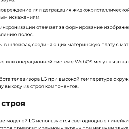
повреждение или деградация жидкокристаллическо
ным искажениям.
 синхронизации отвечает за формирование изображен
влению полос.
 шлейфах, соединяющих материнскую плату с матри
е или операционной системе WebOS могут вызыват
бота телевизора LG при высокой температуре окру
у выходу из строя компонентов.
 строя
ве моделей LG используются светодиодные линейки
строя приводит к темному экрану при наличии звука