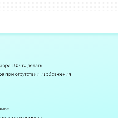
оре LG: что делать
ра при отсутствии изображения
висе
имость их ремонта