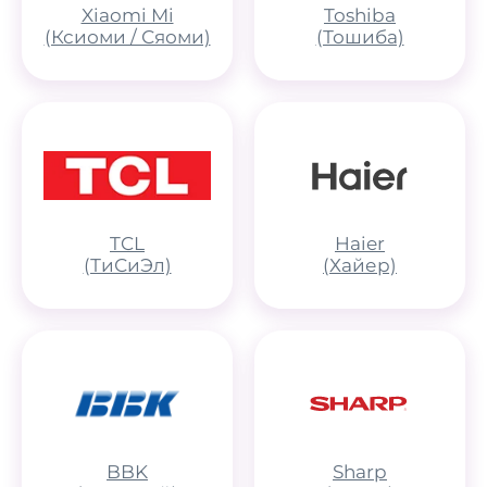
Xiaomi Mi
Toshiba
(Ксиоми / Сяоми)
(Тошиба)
TCL
Haier
(ТиСиЭл)
(Хайер)
BBK
Sharp