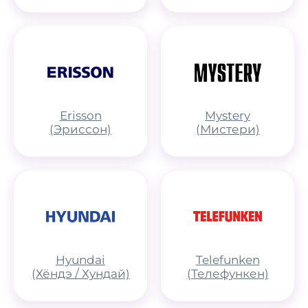
Erisson
Mystery
(Эриссон)
(Мистери)
Hyundai
Telefunken
(Хёндэ / Хундай)
(Телефункен)