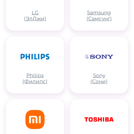
LG
Samsung
(ЭлДжи)
(Самсунг)
Philips
Sony
(Филипс)
(Сони)