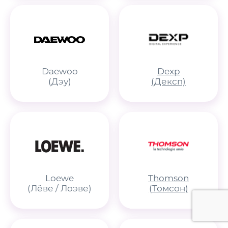
Daewoo
Dexp
(Дэу)
(Дексп)
Loewe
Thomson
(Лёве / Лоэве)
(Томсон)