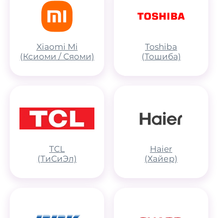
Xiaomi Mi
Toshiba
(Ксиоми / Сяоми)
(Тошиба)
TCL
Haier
(ТиСиЭл)
(Хайер)