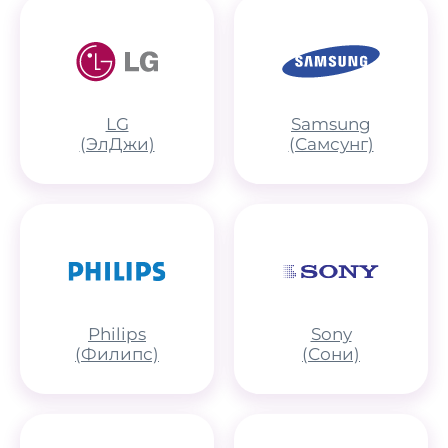
LG
Samsung
(ЭлДжи)
(Самсунг)
Philips
Sony
(Филипс)
(Сони)