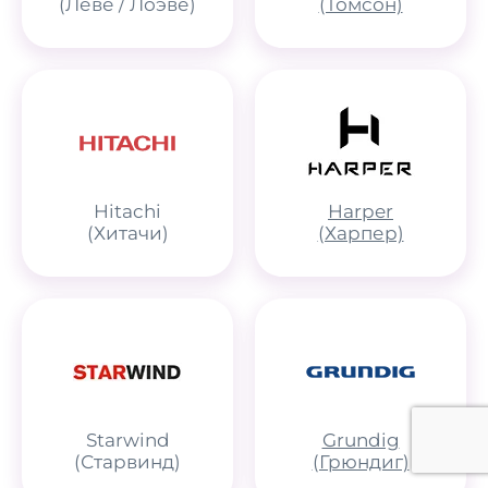
(Лёве / Лоэве)
(Томсон)
Hitachi
Harper
(Хитачи)
(Харпер)
Starwind
Grundig
(Старвинд)
(Грюндиг)