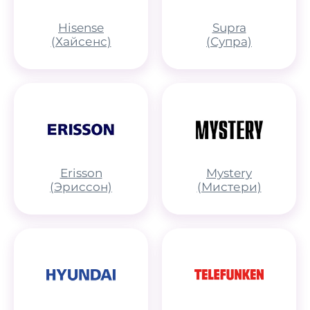
Hisense
Supra
(Хайсенс)
(Супра)
Erisson
Mystery
(Эриссон)
(Мистери)