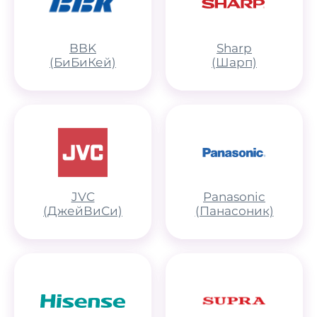
BBK
Sharp
(БиБиКей)
(Шарп)
JVC
Panasonic
(ДжейВиСи)
(Панасоник)