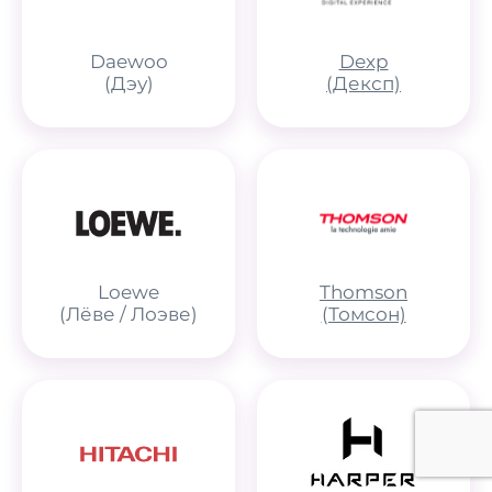
Daewoo
Dexp
(Дэу)
(Дексп)
Loewe
Thomson
(Лёве / Лоэве)
(Томсон)