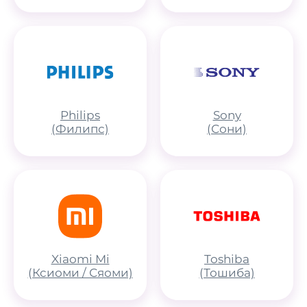
Philips
Sony
(Филипс)
(Сони)
Xiaomi Mi
Toshiba
(Ксиоми / Сяоми)
(Тошиба)