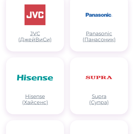
JVC
Panasonic
(ДжейВиСи)
(Панасоник)
Hisense
Supra
(Хайсенс)
(Супра)