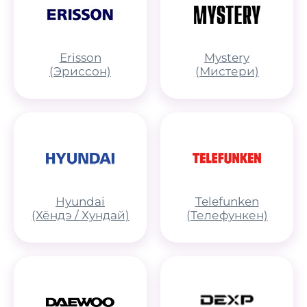
Erisson
Mystery
(Эриссон)
(Мистери)
Hyundai
Telefunken
(Хёндэ / Хундай)
(Телефункен)