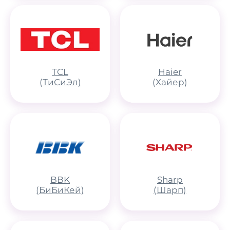
TCL
Haier
(ТиСиЭл)
(Хайер)
BBK
Sharp
(БиБиКей)
(Шарп)