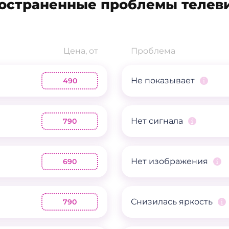
остраненные проблемы телев
Цена, от
Проблема
Не показывает
490
Нет сигнала
790
Нет изображения
690
Снизилась яркость
790