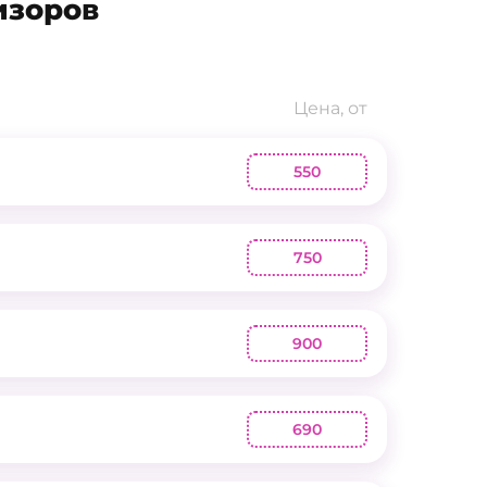
изоров
Цена, от
550
750
900
690