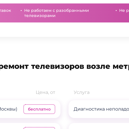
тавок
Не работаем с разобранными
Не р
телевизорами
ремонт телевизоров возле мет
Цена, от
Услуга
Москвы)
Диагностика неполад
бесплатно