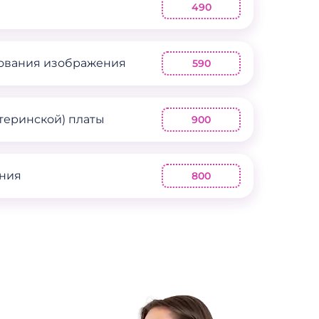
490
ования изображения
590
теринской) платы
900
ения
800