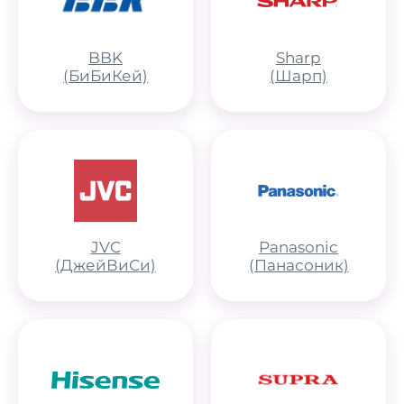
BBK
Sharp
(БиБиКей)
(Шарп)
JVC
Panasonic
(ДжейВиСи)
(Панасоник)