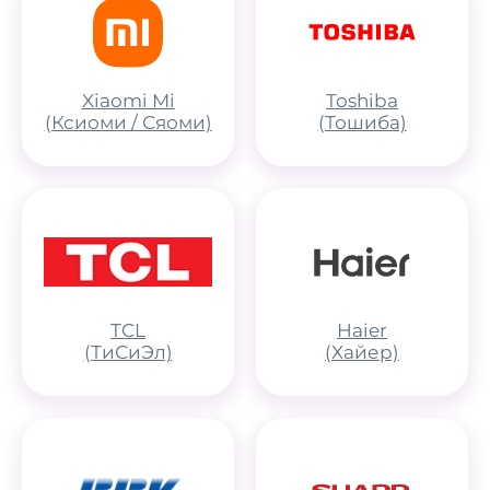
Xiaomi Mi
Toshiba
(Ксиоми / Сяоми)
(Тошиба)
TCL
Haier
(ТиСиЭл)
(Хайер)