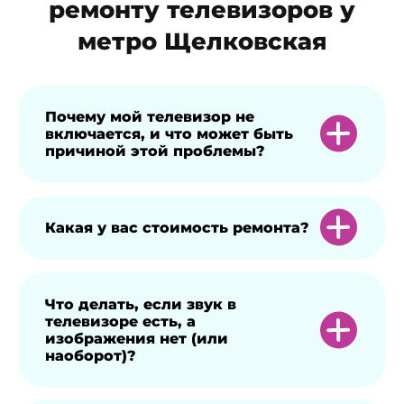
ремонту телевизоров у
метро Щелковская
Почему мой телевизор не
включается, и что может быть
причиной этой проблемы?
ТВ может не включаться, если не
Какая у вас стоимость ремонта?
работает розетка, в квартире отсутствует
электричество, неисправен пульт
управления (возможно, сели батарейки)
Стоимость будет зависеть от того, что
Что делать, если звук в
телевизоре есть, а
или поврежден кабель питания. Кроме
именно сломалась, и с какими
изображения нет (или
того, внутри телевизора могла
сложностями мастер столкнется в
наоборот)?
повредиться проводка, например, из-за
процессе ремонта. Например, замена
попадания влаги, или сгорела
антенного входа будет стоить от 750