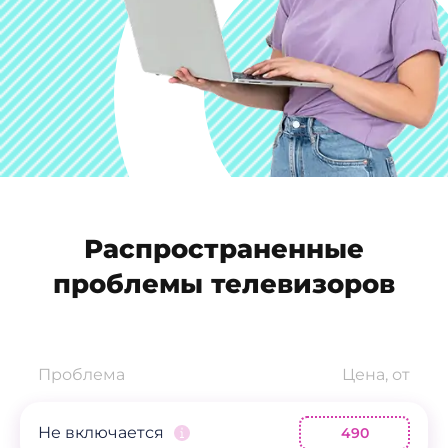
Распространенные
проблемы телевизоров
Проблема
Цена, от
Не включается
490