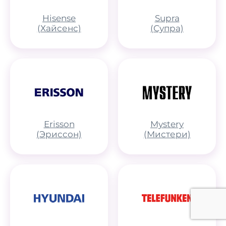
Hisense
Supra
(Хайсенс)
(Супра)
Erisson
Mystery
(Эриссон)
(Мистери)