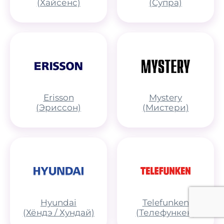
(Хайсенс)
(Супра)
Erisson
Mystery
(Эриссон)
(Мистери)
Hyundai
Telefunken
(Хёндэ / Хундай)
(Телефункен)