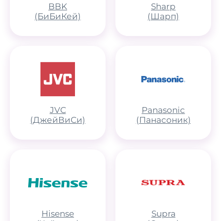
BBK
Sharp
(БиБиКей)
(Шарп)
JVC
Panasonic
(ДжейВиСи)
(Панасоник)
Hisense
Supra