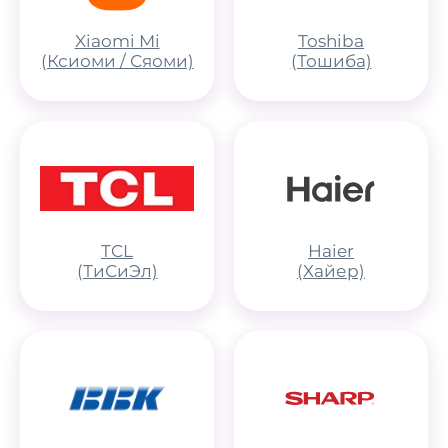
Xiaomi Mi
Toshiba
(Ксиоми / Сяоми)
(Тошиба)
TCL
Haier
(ТиСиЭл)
(Хайер)