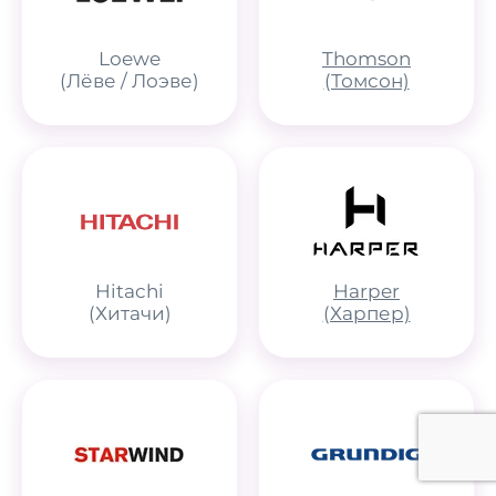
Loewe
Thomson
(Лёве / Лоэве)
(Томсон)
Hitachi
Harper
(Хитачи)
(Харпер)