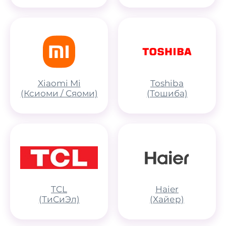
Xiaomi Mi
Toshiba
(Ксиоми / Сяоми)
(Тошиба)
TCL
Haier
(ТиСиЭл)
(Хайер)