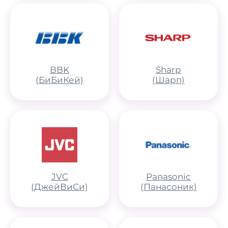
BBK
Sharp
(БиБиКей)
(Шарп)
JVC
Panasonic
(ДжейВиСи)
(Панасоник)