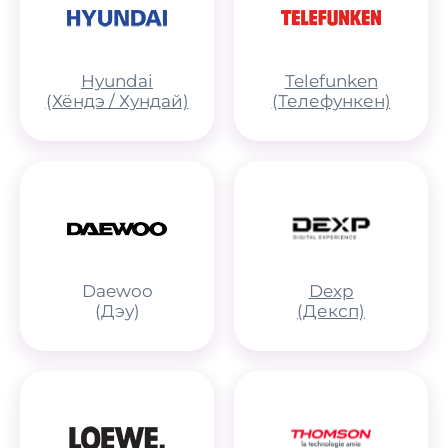
Hyundai
Telefunken
(Хёндэ / Хундай)
(Телефункен)
Daewoo
Dexp
(Дэу)
(Дексп)