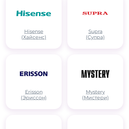
Hisense
Supra
(Хайсенс)
(Супра)
Erisson
Mystery
(Эриссон)
(Мистери)