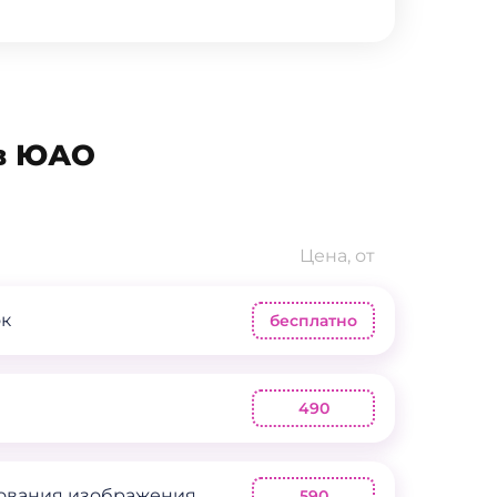
 в ЮАО
Цена, от
ок
бесплатно
490
ования изображения
590