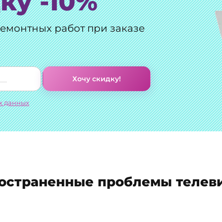
ку -10%
ремонтных работ при заказе
Хочу скидку!
х данных
остраненные проблемы телев