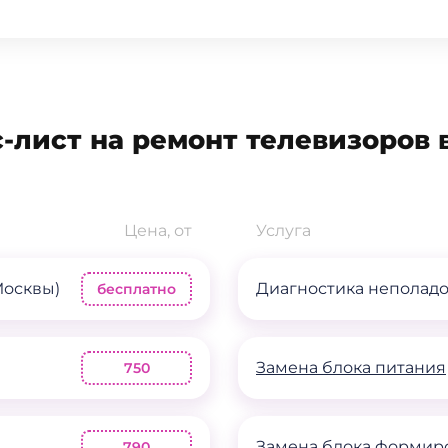
-лист на ремонт телевизоров
Цена, от
Услуга
Москвы)
Диагностика неполад
бесплатно
Замена блока питания
750
Замена блока формир
790