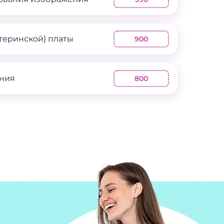
теринской) платы
900
ения
800