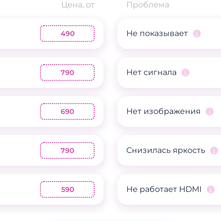
Цена, от
Проблема
Не показывает
490
Нет сигнала
790
Нет изображения
690
Снизилась яркость
790
Не работает HDMI
590