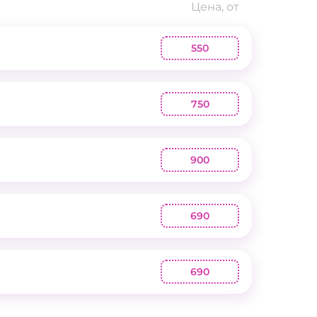
Цена, от
550
750
900
690
690