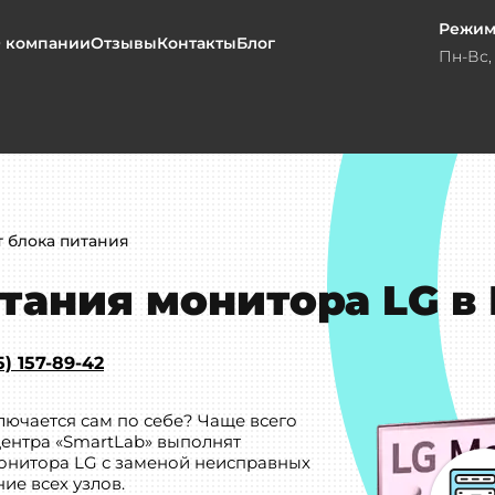
Режим
 компании
Отзывы
Контакты
Блог
Пн-Вс, 
 блока питания
тания монитора LG в
5) 157-89-42
лючается сам по себе? Чаще всего
центра «SmartLab» выполнят
онитора LG с заменой неисправных
ие всех узлов.