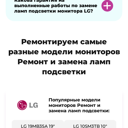
Какова гарантия на
выполненные работы по замене
запчасти, включая оригинальные лампы,
ламп подсветки монитора LG?
для обеспечения корректной работы и
длительного срока службы.
На все работы по ремонту и замене мы
Ремонтируем самые
предоставляем гарантийный срок 1 год.
разные модели мониторов
Ремонт и замена ламп
подсветки
Популярные модели
мониторов Ремонт и
замена ламп подсветки:
LG 19MB35A 19"
LG 10SM3TB 10"