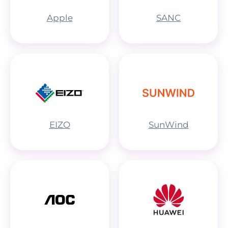
Apple
SANC
EIZO
SunWind