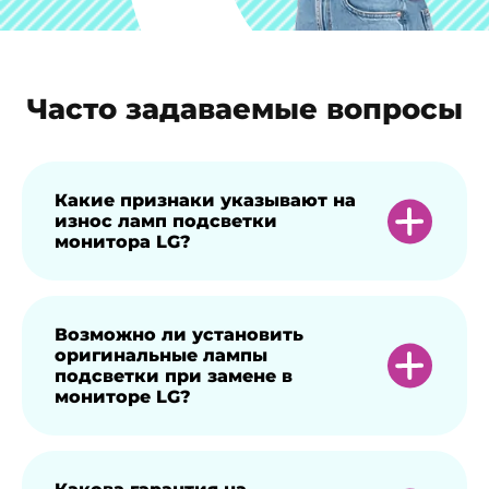
Часто задаваемые вопросы
Какие признаки указывают на
износ ламп подсветки
монитора LG?
Вы заметите неравномерное или слабое
Возможно ли установить
оригинальные лампы
освещение экрана, появление теней или
подсветки при замене в
резкое изменение цветопередачи.
мониторе LG?
Да, мы используем качественные