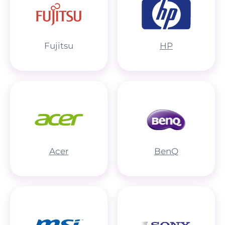
Fujitsu
HP
Acer
BenQ