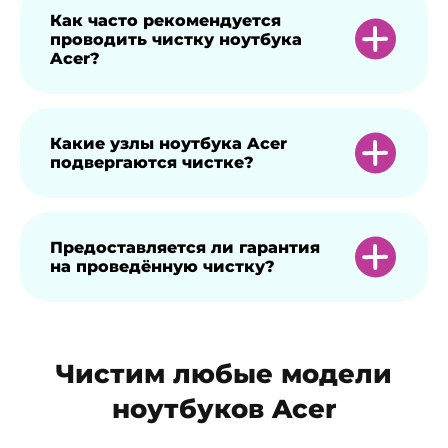
Как часто рекомендуется
проводить чистку ноутбука
Acer?
Для стабильной работы устройства
Какие узлы ноутбука Acer
подвергаются чистке?
рекомендуется чистку проводить не
реже одного раза в полгода.
Очищаются система охлаждения,
Предоставляется ли гарантия
на проведённую чистку?
вентиляторы и радиаторы, что позволяет
предотвратить перегрев.
На осуществленные работы
Чистим любые модели
предоставляется гарантия 1 год.
ноутбуков Acer