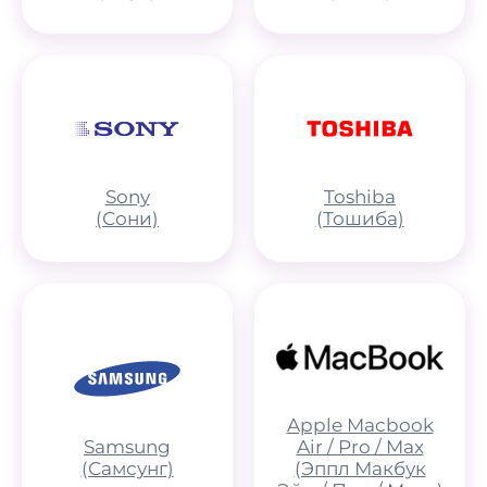
Sony
Toshiba
(Сони)
(Тошиба)
Apple Macbook
Samsung
Air / Pro / Max
(Самсунг)
(Эппл Макбук