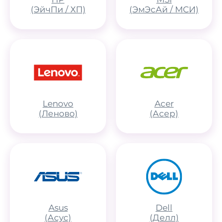
(ЭйчПи / ХП)
(ЭмЭсАй / МСИ)
Lenovo
Acer
(Леново)
(Асер)
Asus
Dell
(Асус)
(Делл)