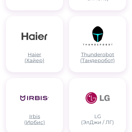
Haier
Thunderobot
(Хайер)
(Тандеробот)
Irbis
LG
(Ирбис)
(ЭлДжи / ЛГ)