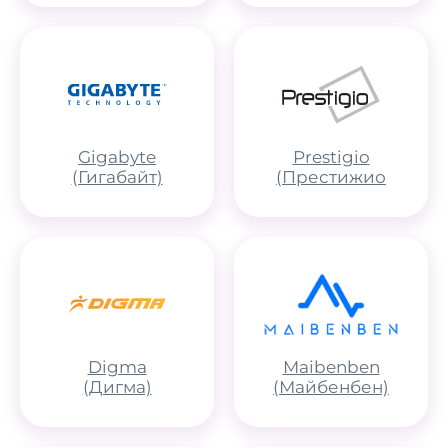
Gigabyte
Prestigio
(Гигабайт)
(Престижио
Digma
Maibenben
(Дигма)
(Майбенбен)