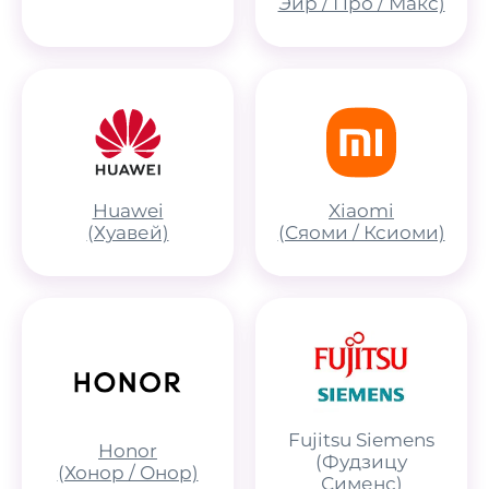
Эйр / Про / Макс)
Huawei
Xiaomi
(Хуавей)
(Сяоми / Ксиоми)
Fujitsu Siemens
Honor
(Фудзицу
(Хонор / Онор)
Сименс)