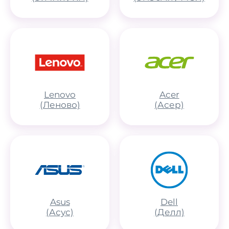
Lenovo
Acer
(Леново)
(Асер)
Asus
Dell
(Асус)
(Делл)