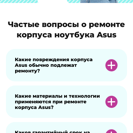
Частые вопросы о ремонте
корпуса ноутбука Asus
Какие повреждения корпуса
Asus обычно подлежат
ремонту?
Ремонт проводится при наличии
Какие материалы и технологии
применяются при ремонте
трещин, вмятин или деформации,
корпуса Asus?
способных негативно сказаться на
работе устройства.
Используются оригинальные запчасти и
Каков гарантийный срок на