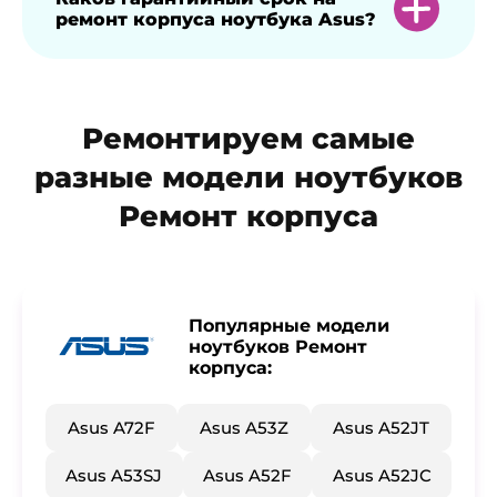
ремонт корпуса ноутбука Asus?
современные методы ремонта для
восстановления эстетики и прочности
корпуса.
На ремонт корпуса предоставляется
Ремонтируем самые
гарантия в 1 год.
разные модели ноутбуков
Ремонт корпуса
Популярные модели
ноутбуков Ремонт
корпуса:
Asus A72F
Asus A53Z
Asus A52JT
Asus A53SJ
Asus A52F
Asus A52JC