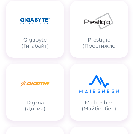
Gigabyte
Prestigio
(Гигабайт)
(Престижио
Digma
Maibenben
(Дигма)
(Майбенбен)