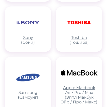
Sony
Toshiba
(Сони)
(Тошиба)
Apple Macbook
Samsung
Air / Pro / Max
(Самсунг)
(Эппл Макбук
Эйр / Про / Макс)