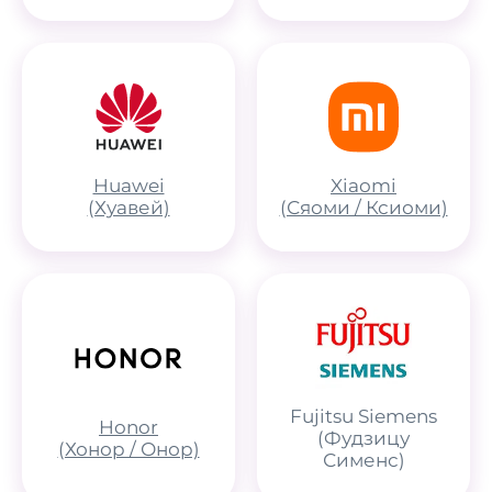
Huawei
Xiaomi
(Хуавей)
(Сяоми / Ксиоми)
Fujitsu Siemens
Honor
(Фудзицу
(Хонор / Онор)
Сименс)