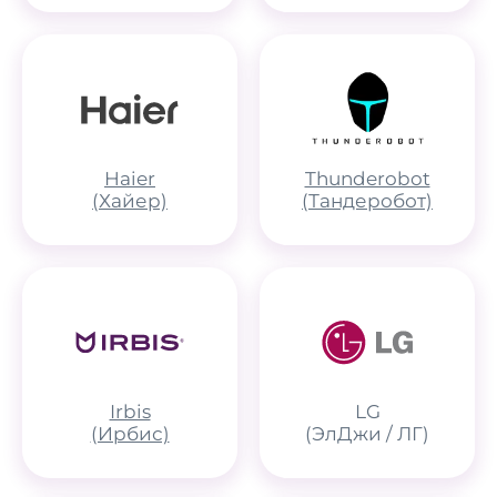
Haier
Thunderobot
(Хайер)
(Тандеробот)
Irbis
LG
(Ирбис)
(ЭлДжи / ЛГ)