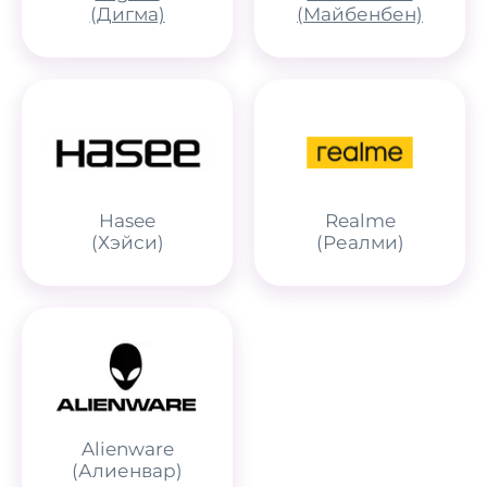
(Дигма)
(Майбенбен)
Hasee
Realme
(Хэйси)
(Реалми)
Alienware
(Алиенвар)