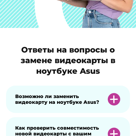
Ответы на вопросы о
замене видеокарты в
ноутбуке Asus
Возможно ли заменить
видеокарту на ноутбуке Asus?
Да, мы проводим замену видеокарт для
Как проверить совместимость
новой видеокарты с вашим
большинства моделей ноутбуков Asus с