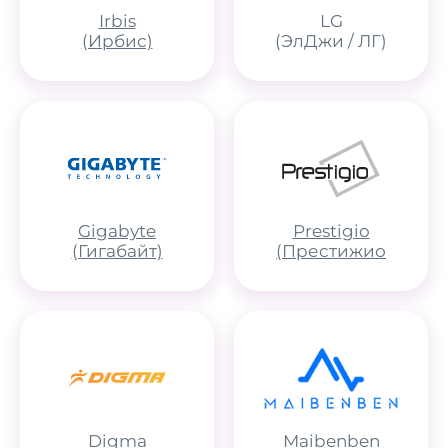
Irbis
LG
(Ирбис)
(ЭлДжи / ЛГ)
Gigabyte
Prestigio
(Гигабайт)
(Престижио
Digma
Maibenben