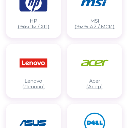
HP
MSI
(ЭйчПи / ХП)
(ЭмЭсАй / МСИ)
Lenovo
Acer
(Леново)
(Асер)