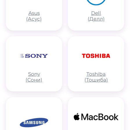
Asus
Dell
(Асус)
(Делл)
Sony
Toshiba
(Сони)
(Тошиба)