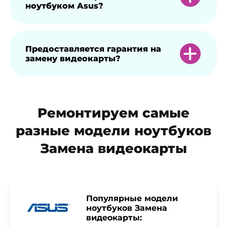
ноутбуком Asus?
учетом технических возможностей
устройства.
Наши специалисты проводят
Предоставляется гарантия на
замену видеокарты?
диагностику, оценивая совместимость
комплектующих и оптимальные
параметры работы.
Да, замененные компоненты
Ремонтируем самые
сопровождаются 1-летней гарантией.
разные модели ноутбуков
Замена видеокарты
Популярные модели
ноутбуков Замена
видеокарты: