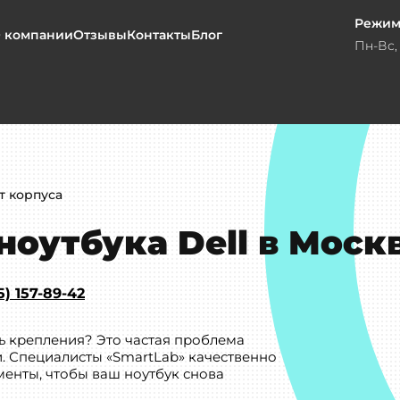
Режим
 компании
Отзывы
Контакты
Блог
Пн-Вс, 
т корпуса
ноутбука Dell в Моск
5) 157-89-42
сь крепления? Это частая проблема
. Специалисты «SmartLab» качественно
менты, чтобы ваш ноутбук снова