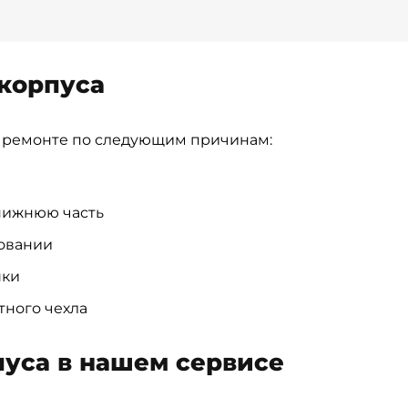
корпуса
 в ремонте по следующим причинам:
нижнюю часть
зовании
шки
тного чехла
пуса в нашем сервисе