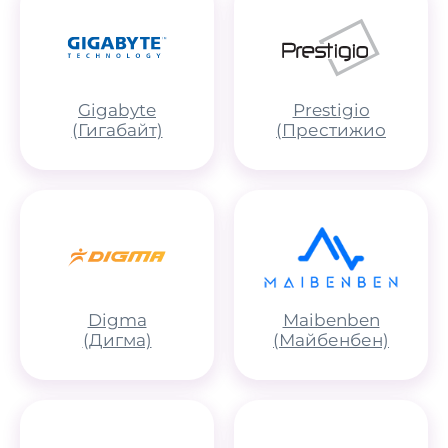
Gigabyte
Prestigio
(Гигабайт)
(Престижио
Digma
Maibenben
(Дигма)
(Майбенбен)