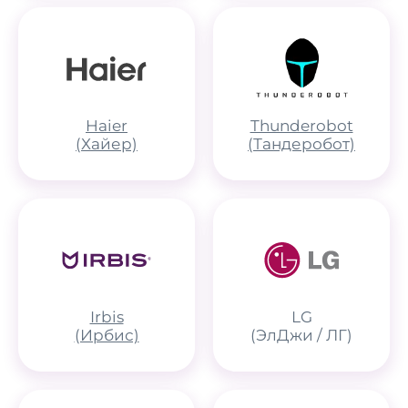
Haier
Thunderobot
(Хайер)
(Тандеробот)
Irbis
LG
(Ирбис)
(ЭлДжи / ЛГ)