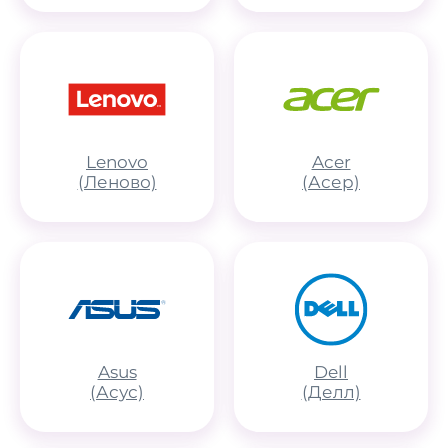
Lenovo
Acer
(Леново)
(Асер)
Asus
Dell
(Асус)
(Делл)