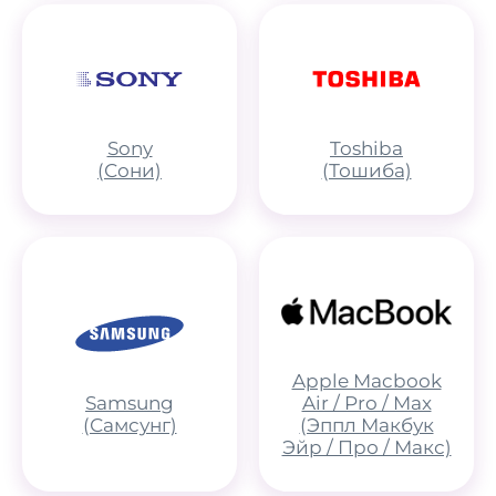
Sony
Toshiba
(Сони)
(Тошиба)
Apple Macbook
Samsung
Air / Pro / Max
(Самсунг)
(Эппл Макбук
Эйр / Про / Макс)