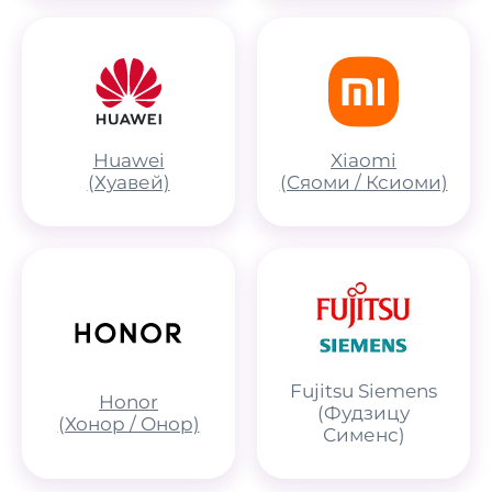
Huawei
Xiaomi
(Хуавей)
(Сяоми / Ксиоми)
Fujitsu Siemens
Honor
(Фудзицу
(Хонор / Онор)
Сименс)