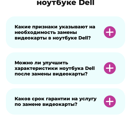
ноутбуке Dell
Какие признаки указывают на
необходимость замены
видеокарты в ноутбуке Dell?
Если наблюдаются артефакты
Можно ли улучшить
характеристики ноутбука Dell
изображения, зависания или перегрев,
после замены видеокарты?
это может быть сигналом о проблемах с
видеокартой.
Замена видеокарты позволяет повысить
Каков срок гарантии на услугу
по замене видеокарты?
графическую производительность, если
подобрать совместимый и более
мощный чип.
На замену видеокарты предоставляется