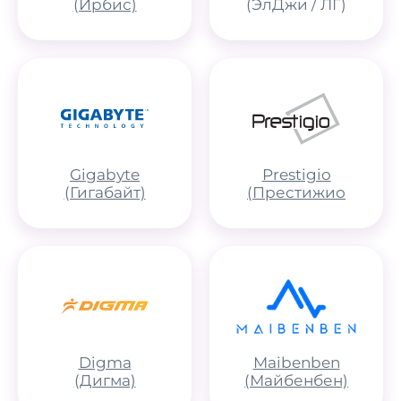
(Ирбис)
(ЭлДжи / ЛГ)
Gigabyte
Prestigio
(Гигабайт)
(Престижио
Digma
Maibenben
(Дигма)
(Майбенбен)