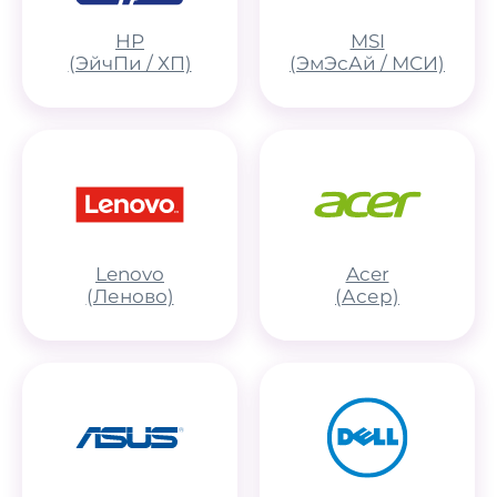
HP
MSI
(ЭйчПи / ХП)
(ЭмЭсАй / МСИ)
Lenovo
Acer
(Леново)
(Асер)