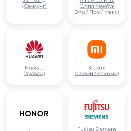
Samsung
Air / Pro / Max
(Самсунг)
(Эппл Макбук
Эйр / Про / Макс)
Huawei
Xiaomi
(Хуавей)
(Сяоми / Ксиоми)
Fujitsu Siemens