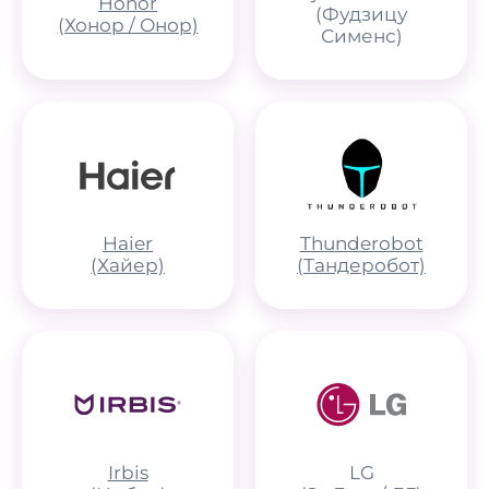
Honor
(Фудзицу
(Хонор / Онор)
Сименс)
Haier
Thunderobot
(Хайер)
(Тандеробот)
Irbis
LG