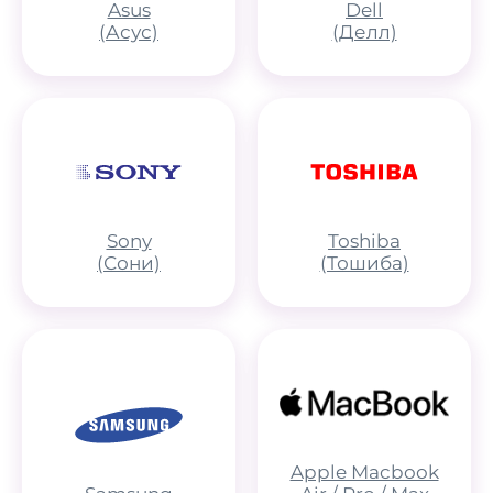
Asus
Dell
(Асус)
(Делл)
Sony
Toshiba
(Сони)
(Тошиба)
Apple Macbook