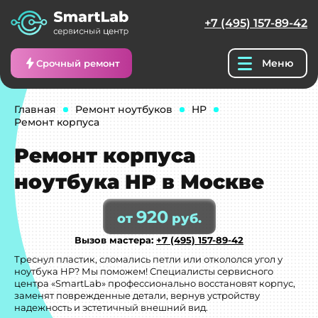
+7 (495) 157-89-42
Меню
Срочный ремонт
Главная
Ремонт ноутбуков
HP
Ремонт корпуса
Ремонт корпуса
ноутбука HP в Москве
920
от
руб.
Вызов мастера:
+7 (495) 157-89-42
Треснул пластик, сломались петли или откололся угол у
ноутбука HP? Мы поможем! Специалисты сервисного
центра «SmartLab» профессионально восстановят корпус,
заменят поврежденные детали, вернув устройству
надежность и эстетичный внешний вид.