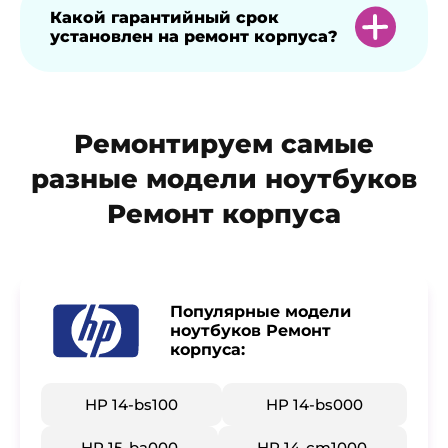
Диагностика повреждений,
Какой гарантийный срок
установлен на ремонт корпуса?
восстановление или замена
поврежденных элементов и
последующее тестирование устройства.
Гарантия на ремонт корпуса ноутбука HP
Ремонтируем самые
составляет 1 год.
разные модели ноутбуков
Ремонт корпуса
Популярные модели
ноутбуков Ремонт
корпуса:
HP 14-bs100
HP 14-bs000
HP 15-ba000
HP 14-cm1000