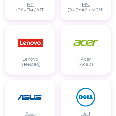
HP
MSI
(ЭйчПи / ХП)
(ЭмЭсАй / МСИ)
Lenovo
Acer
(Леново)
(Асер)
Asus
Dell