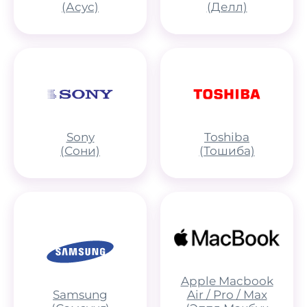
(Асус)
(Делл)
Sony
Toshiba
(Сони)
(Тошиба)
Apple Macbook
Samsung
Air / Pro / Max