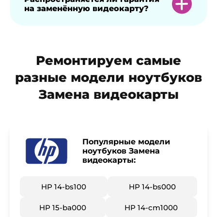
на заменённую видеокарту?
затем демонтаж старого модуля и
установка нового с обязательной
проверкой работоспособности.
Да, мы предоставляем гарантию на
Ремонтируем самые
замену видеокарты сроком 1 год.
разные модели ноутбуков
Замена видеокарты
Популярные модели
ноутбуков Замена
видеокарты:
HP 14-bs100
HP 14-bs000
HP 15-ba000
HP 14-cm1000