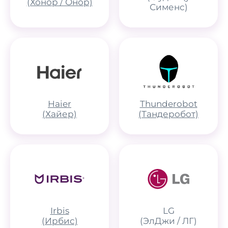
(Хонор / Онор)
Сименс)
Haier
Thunderobot
(Хайер)
(Тандеробот)
Irbis
LG
(Ирбис)
(ЭлДжи / ЛГ)