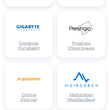
Gigabyte
Prestigio
(Гигабайт)
(Престижио
Digma
Maibenben
(Дигма)
(Майбенбен)