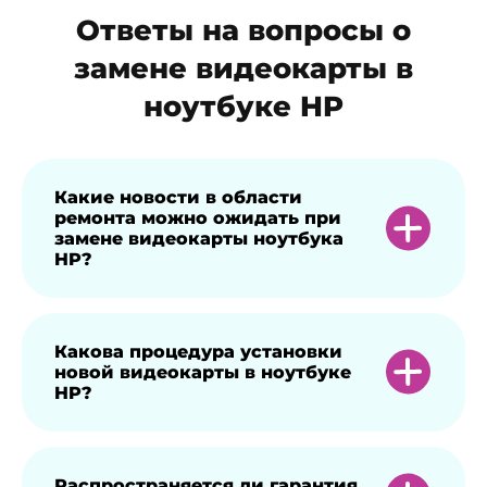
Ответы на вопросы о
замене видеокарты в
ноутбуке HP
Какие новости в области
ремонта можно ожидать при
замене видеокарты ноутбука
HP?
Замена видеокарты позволяет
Какова процедура установки
новой видеокарты в ноутбуке
восстановить полный функционал
HP?
устройства и устранить проблемы с
графическим отображением.
Сначала производится диагностика,
Распространяется ли гарантия