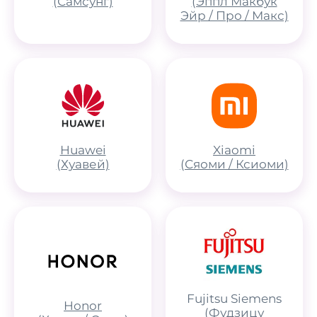
(Самсунг)
(Эппл Макбук
Эйр / Про / Макс)
Huawei
Xiaomi
(Хуавей)
(Сяоми / Ксиоми)
Fujitsu Siemens
Honor
(Фудзицу