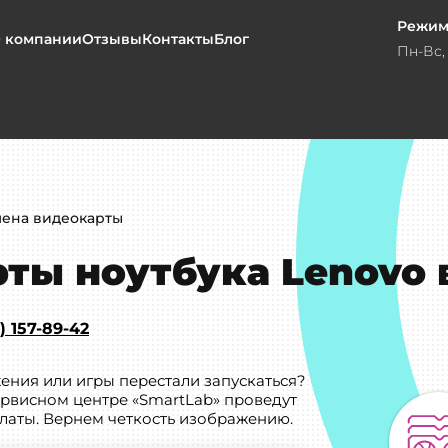
Режим
 компании
Отзывы
Контакты
Блог
Пн-Вс, 
мена видеокарты
ты ноутбука Lenovo 
) 157-89-42
жения или игры перестали запускаться?
ервисном центре «SmartLab» проведут
латы. Вернем четкость изображению.