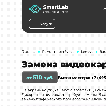
О
Услуги
Главная
Ремонт ноутбуков
Lenovo
За
Замена видеокар
510
от
руб.
Вызов мастера:
+7 (495
На экране ноутбука Lenovo артефакты, иска
Дискретная видеокарта требует замены. В с
замену графического процессора или всей п