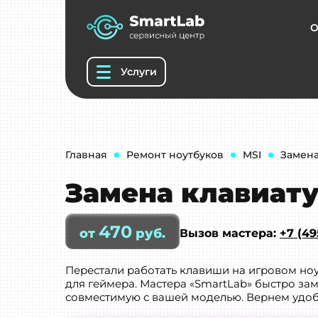
О
Услуги
Главная
Ремонт ноутбуков
MSI
Замена
Замена клавиату
470
от
руб.
Вызов мастера:
+7 (49
Перестали работать клавиши на игровом ноу
для геймера. Мастера «SmartLab» быстро за
совместимую с вашей моделью. Вернем удоб