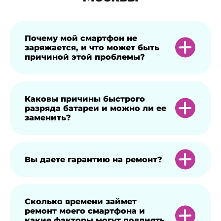
Почему мой смартфон не
заряжается, и что может быть
причиной этой проблемы?
Смартфон может не заряжаться, если
Каковы причины быстрого
разряда батареи и можно ли ее
неисправен адаптер питания, вышел из
заменить?
строя кабель зарядки или загрязнен
разъем. Также внутрь порта могла
попасть влага. Иногда процессу зарядки
Батарея быстро разряжается, если
Вы даете гарантию на ремонт?
мешает стороннее приложение. Кроме
запущено большое количество
того, может выйти из строя контроллер
приложений в фоновом режиме, вы
питания. Для точного определения
играете в требовательные игры или
Гарантию на ремонт получает каждый
Сколько времени займет
причины неисправности стоит вызвать
ремонт моего смартфона и
рабочий ресурс элемента питания
клиент независимо от характера
какие факторы могут повлиять