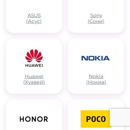
ASUS
Sony
(Асус)
(Сони)
Huawei
Nokia
(Хуавей)
(Нокиа)