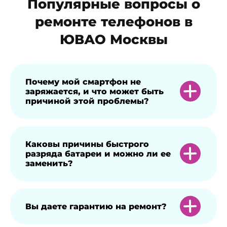
Популярные вопросы о
ремонте телефонов в
ЮВАО Москвы
Почему мой смартфон не
заряжается, и что может быть
причиной этой проблемы?
Смартфон может не заряжаться, если
Каковы причины быстрого
разряда батареи и можно ли ее
неисправен адаптер питания, вышел из
заменить?
строя кабель зарядки или загрязнен
разъем. Также внутрь порта могла
попасть влага. Иногда процессу зарядки
Батарея быстро разряжается, если
Вы даете гарантию на ремонт?
мешает стороннее приложение. Кроме
запущено большое количество