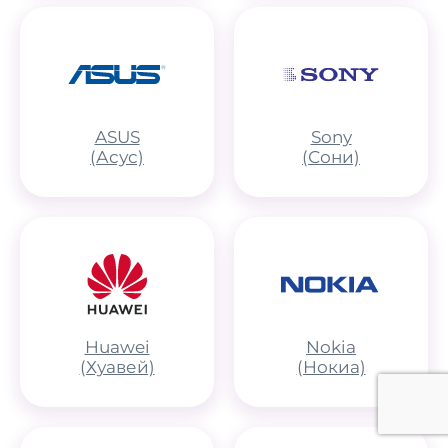
ASUS
Sony
(Асус)
(Сони)
Huawei
Nokia
(Хуавей)
(Нокиа)