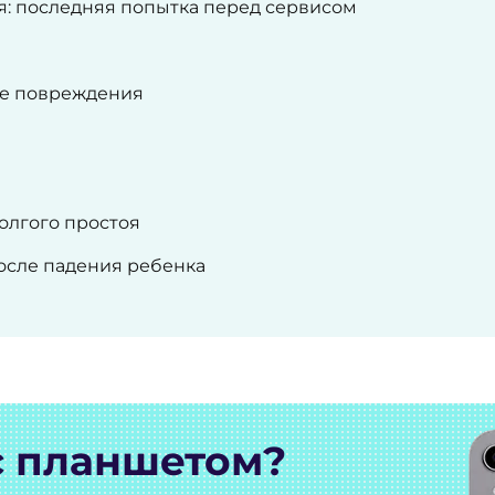
я: последняя попытка перед сервисом
ие повреждения
долгого простоя
осле падения ребенка
с планшетом?