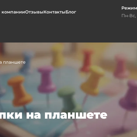
Режим
 компании
Отзывы
Контакты
Блог
Пн-Вс, 
а планшете
пки на планшете