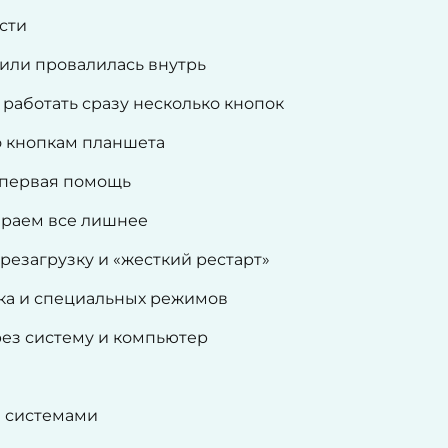
сти
или провалилась внутрь
 работать сразу несколько кнопок
о кнопкам планшета
 первая помощь
ираем все лишнее
езагрузку и «жесткий рестарт»
ука и специальных режимов
рез систему и компьютер
и системами