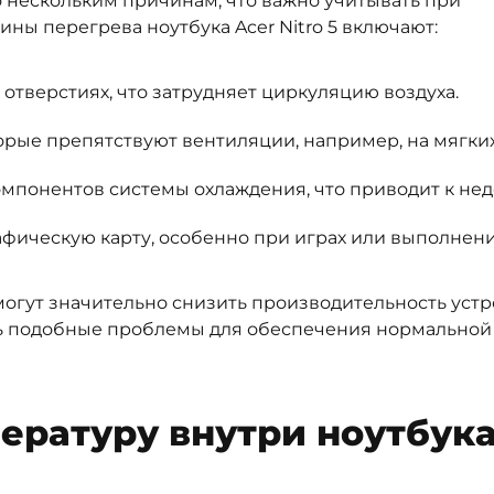
 нескольким причинам, что важно учитывать при
ны перегрева ноутбука Acer Nitro 5 включают:
тверстиях, что затрудняет циркуляцию воздуха.
орые препятствуют вентиляции, например, на мягких
понентов системы охлаждения, что приводит к недо
афическую карту, особенно при играх или выполнени
огут значительно снизить производительность устро
 подобные проблемы для обеспечения нормальной ра
ературу внутри ноутбук