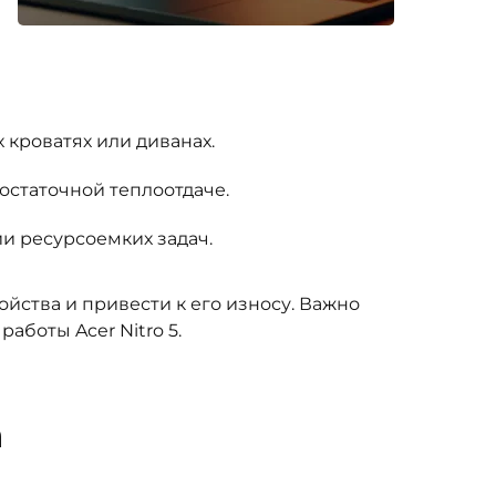
 кроватях или диванах.
статочной теплоотдаче.
и ресурсоемких задач.
йства и привести к его износу. Важно
боты Acer Nitro 5.
а