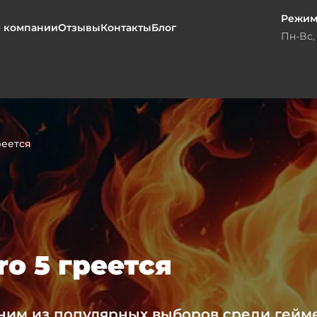
Режим
 компании
Отзывы
Контакты
Блог
Пн-Вс, 
реется
ro 5 греется
одним из популярных выборов среди гейм