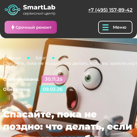
+7 (495) 157-89-42
Меню
Срочный ремонт
Главная
Блог
Спасайте, пока не поздно: что делать, если вы залили ноу
30.11.25
Опубликовано:
09.02.26
Обновлено:
Спасайте, пока не
поздно: что делать, если