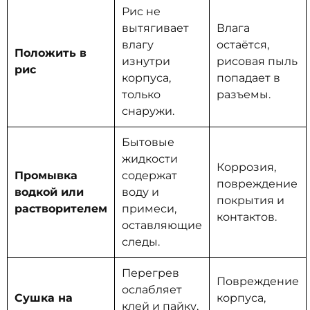
Рис не
вытягивает
Влага
влагу
остаётся,
Положить в
изнутри
рисовая пыль
рис
корпуса,
попадает в
только
разъемы.
снаружи.
Бытовые
жидкости
Коррозия,
Промывка
содержат
повреждение
водкой или
воду и
покрытия и
растворителем
примеси,
контактов.
оставляющие
следы.
Перегрев
Повреждение
ослабляет
Сушка на
корпуса,
клей и пайку,