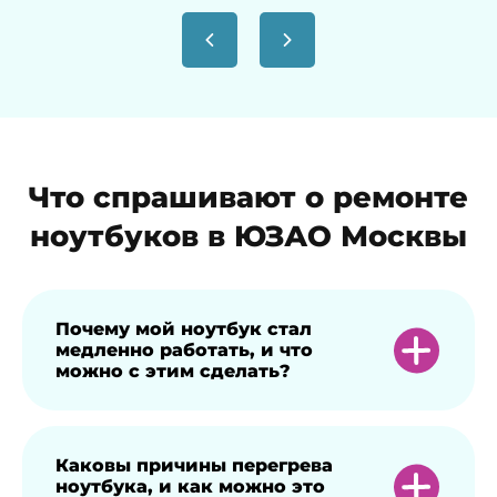
Что спрашивают о ремонте
ноутбуков в ЮЗАО Москвы
Почему мой ноутбук стал
медленно работать, и что
можно с этим сделать?
Ноутбук работает медленно по разным
Каковы причины перегрева
ноутбука, и как можно это
причинам. Советуем проверить, нет ли в